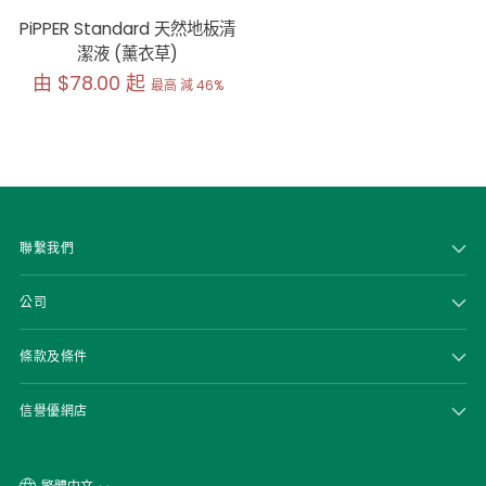
PiPPER Standard 天然地板清
潔液 (薰衣草)
原
由 $78.00 起
最高 減 46%
價
聯繫我們
公司
條款及條件
信譽優網店