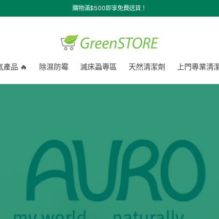
購物滿$500即享免費送貨！
產品 🔥
除濕防霉
滅床蝨專區
天然清潔劑
上門專業清