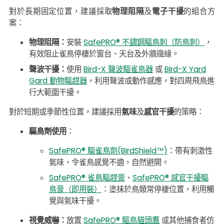
對於長期固定位置，建議採取
物理阻隔
及
電子干擾
的組合方
案：
物理阻隔：
安裝
SafePRO® 不鏽鋼驅鳥刺（防鳥刺）
，
有效阻止雀鳥停棲於窗台、天台及外牆邊緣。
聲波干擾：
使用
Bird-X 聲波驅雀鳥器
或
Bird-X Yard
Gard 動物驅趕器
，利用聲波或動作感應，對四周飛鳥進
行大範圍干擾。
對於短期或季節性位置，建議採用
氣味
及
感官干擾
的策略：
驅鳥劑使用
：
SafePRO® 驅雀鳥劑(BirdShield™)
：帶有刺激性
氣味，令雀鳥感覺不適，自然避開。
SafePRO® 雀鳥驅趕膏
、
SafePRO® 感官干擾驅
鳥膏（即用裝）
：塗抹於鳥類常停棲位置，利用觸
覺與氣味干擾。
視覺威嚇：
放置
SafePRO® 驅鳥貓頭鷹
或其他捕食者仿