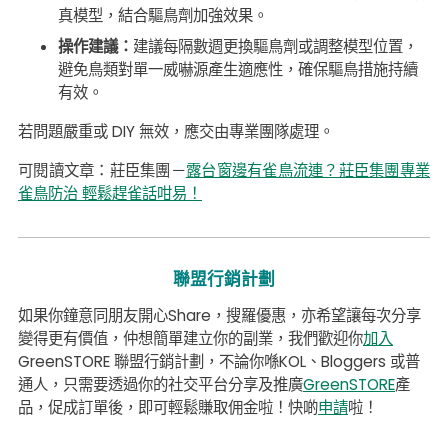
真模型，結合驅鳥劑加強效果。
操作建議：
建議每隔數週更換驅鳥劑或調整模型位置，
避免鳥類對單一威嚇源產生適應性，確保驅鳥措施持續
有效。
若問題嚴重或 DIY 無效，應交由專業團隊處理。
可閱讀文章：莊臣集團－
露台窗邊有雀鳥流連？莊臣集團專業
雀鳥防治 輕鬆趕雀話咁易！
聯盟行銷計劃
如果你鐘意同朋友開心Share，搜羅優惠，亦希望讓每次分享
變得更有價值，仲想簡單建立你的副業，我們歡迎你
加入
GreenSTORE 聯盟行銷計劃，不論你喺KOL、Bloggers 或普
通人，只需要透過你的社交平台分享及推廣
GreenSTORE
產
品，促成訂單後，即可輕鬆賺取佣金啦！快啲
申請
啦！