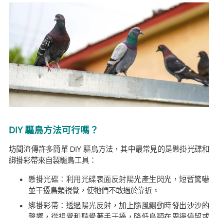
DIY 驅鳥方法可行嗎？
坊間流傳許多簡單 DIY 驅鳥方法，其中最常見的是懸掛光碟和
綁掛彩帶來自製驅鳥工具：
懸掛光碟：利用光碟表面反射陽光產生閃光，短暫驚嚇
並干擾鳥類視覺，使牠們不敢過於靠近。
綁掛彩帶：透過陽光反射，加上隨風飄動時發出沙沙的
聲響，從視覺和聽覺著手干擾，降低鳥類在周邊停留或