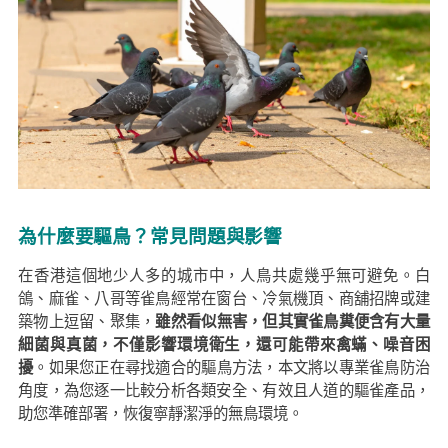
為什麼要驅鳥？常見問題與影響
在香港這個地少人多的城市中，人鳥共處幾乎無可避免。白
鴿、麻雀、八哥等雀鳥經常在窗台、冷氣機頂、商舖招牌或建
築物上逗留、聚集，
雖然看似無害，但其實雀鳥糞便含有大量
細菌與真菌，不僅影響環境衛生，還可能帶來禽蟎、噪音困
擾
。如果您正在尋找適合的驅鳥方法，本文將以專業雀鳥防治
角度，為您逐一比較分析各類安全、有效且人道的驅雀產品，
助您準確部署，恢復寧靜潔淨的無鳥環境。